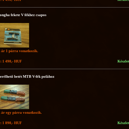
ongha fekete V fékhez csapos
 ár 1 párra vonatkozik.
: 1 490,- HUF
Készle
erélhető betét MTB V-fék pofához
 ár egy párra vonatkozik.
: 1 890,- HUF
Készle