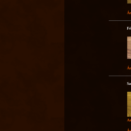
Ár
Fé
Ár
Sa
Az
Ár