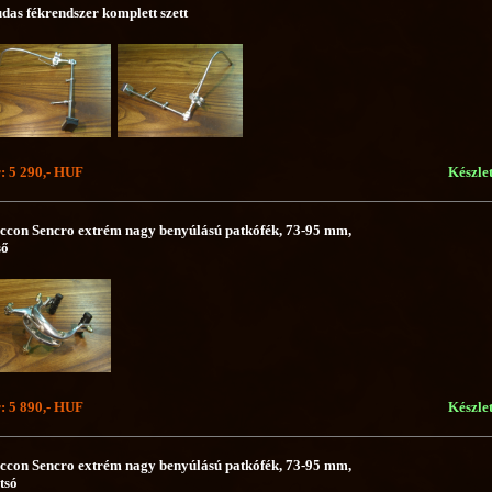
das fékrendszer komplett szett
: 5 290,- HUF
Készle
ccon Sencro extrém nagy benyúlású patkófék, 73-95 mm,
ső
: 5 890,- HUF
Készle
ccon Sencro extrém nagy benyúlású patkófék, 73-95 mm,
tsó