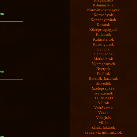
Kiegészítők
Kitámasztók
Kormánycsapágyak
ten
Kormányok
Kormányszárak
Kosarak
Középcsapágyak
Kulacsok
Kulacstartók
Külső gumik
Láncok
Láncvédők
Markolatok
Nyeregcsövek
Nyergek
ten
Pedálok
Racsnik, kazetták
Sárvédők
Szelepsapkák
Szerszámok
TURKÁLÓ
Váltók
Váltókarok
Vázak
Világítás
Villák
Zárak, lakatok
zz szerviz információk
ten