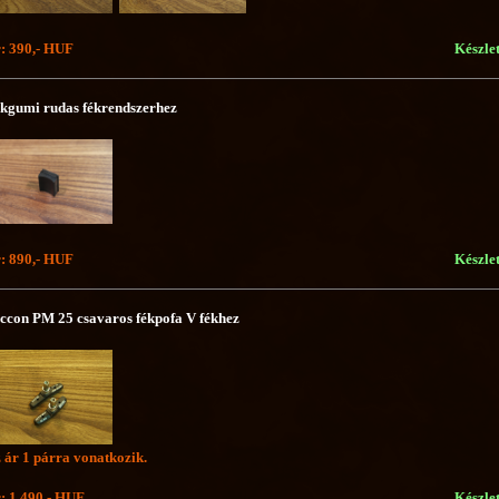
: 390,- HUF
Készle
kgumi rudas fékrendszerhez
: 890,- HUF
Készle
ccon PM 25 csavaros fékpofa V fékhez
 ár 1 párra vonatkozik.
: 1 490,- HUF
Készle