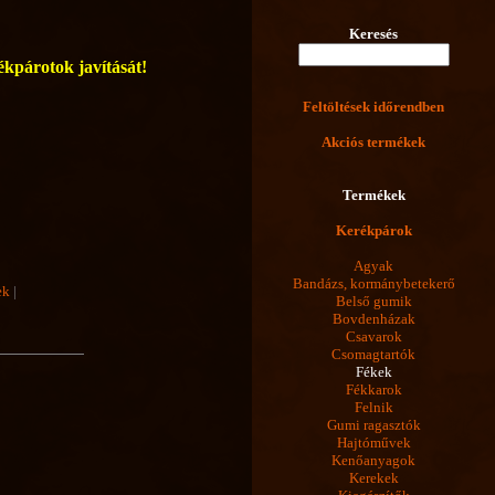
Keresés
rékpárotok javítását!
Feltöltések időrendben
Akciós termékek
Termékek
Kerékpárok
Agyak
Bandázs, kormánybetekerő
ek
|
Belső gumik
Bovdenházak
Csavarok
Csomagtartók
Fékek
Fékkarok
Felnik
Gumi ragasztók
Hajtóművek
Kenőanyagok
Kerekek