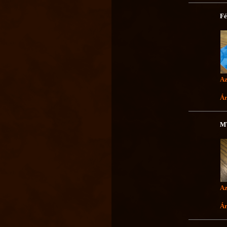
Fé
Az
Ár
MT
Az
Ár