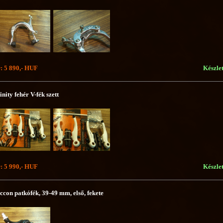
: 5 890,- HUF
Készle
inity fehér V-fék szett
: 5 990,- HUF
Készle
ccon patkófék, 39-49 mm, első, fekete