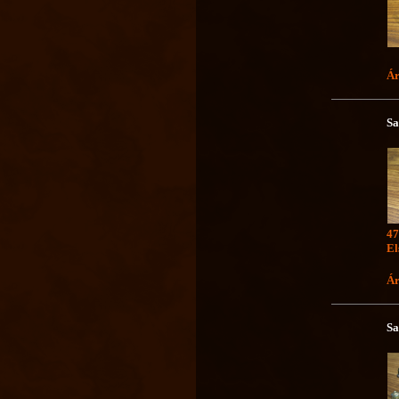
Ár
Sa
47
El
Ár
Sa