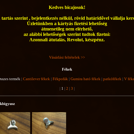
Kedves bicajosok!
tartás szerint , bejelentkezés nélkül, rövid határidővel vállalja ke
Üzletünkben a kártyás fizetési lehetőség
átmenetileg nem elérhető,
az alábbi lehetőségek szerint tudtok fizetni:
Azonnali átutalás, Revolut, készpénz.
Vásárlási feltételek >>
Fékek
sszes termék
|
Cantilever fékek
|
Fékpofák
|
Gumira ható fékek
|
patkófékek
|
V fék
|
1
|
2
|
3
|
kbigyusz