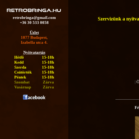
retrobringa@gmail.com
Szervizünk a nyitva 
+36 30 533 0058
Üzlet
1077 Budapest,
Izabella utca 4.
Nyitvatartás
Hétfő
15-18h
Kedd
15-18h
Szerda
15-18h
Csütörtök
15-18h
Péntek
15-18h
|
Ö
Szombat
Zárva
Vasárnap
Zárva
Fé