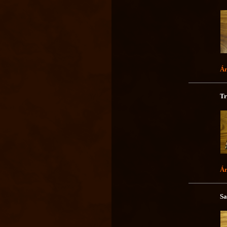
Ár
Tr
Ár
Sa