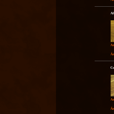
Al
Az
Ár
Cs
Az
Ár