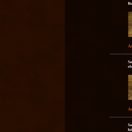
Ru
Ár
Sa
el
Ár
Sa
há