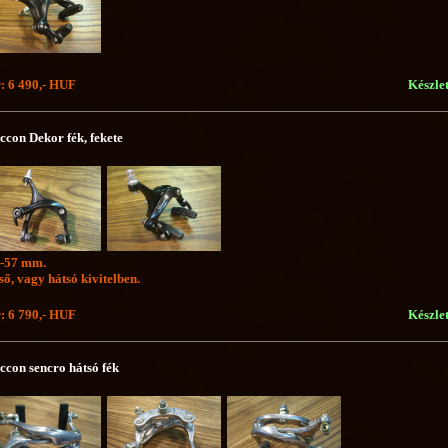
: 6 490,- HUF
Készle
ccon Dekor fék, fekete
-57 mm.
ső, vagy hátsó kivitelben.
: 6 790,- HUF
Készle
ccon sencro hátsó fék