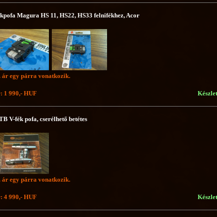
kpofa Magura HS 11, HS22, HS33 felnifékhez, Acor
 ár egy párra vonatkozik.
: 1 990,- HUF
Készle
B V-fék pofa, cserélhető betétes
 ár egy párra vonatkozik.
: 4 990,- HUF
Készle