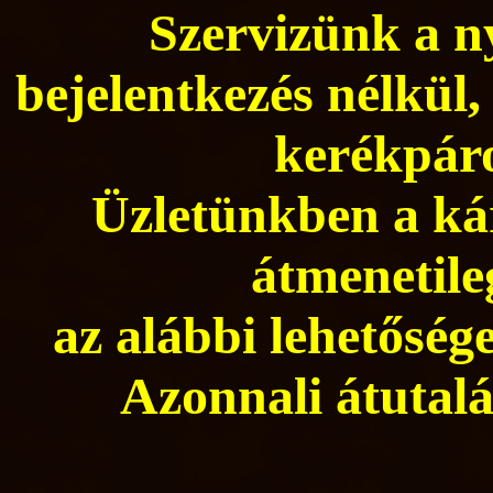
Szervizünk a ny
bejelentkezés nélkül,
kerékpáro
Üzletünkben a kár
átmenetile
az alábbi lehetősége
Azonnali átutalá