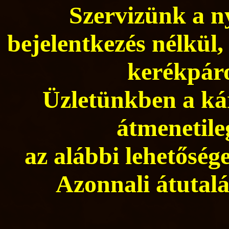
Szervizünk a ny
bejelentkezés nélkül,
kerékpáro
Üzletünkben a kár
átmenetile
az alábbi lehetősége
Azonnali átutalá