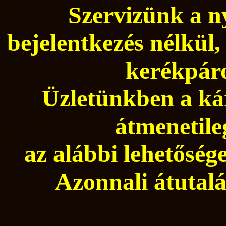
Szervizünk a ny
bejelentkezés nélkül,
kerékpáro
Üzletünkben a kár
átmenetile
az alábbi lehetősége
Azonnali átutalá