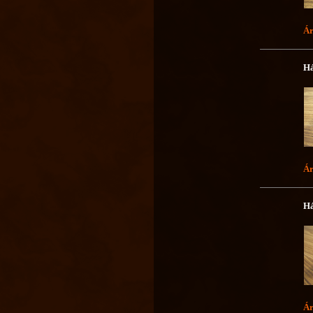
Ár
Há
Ár
Há
Ár