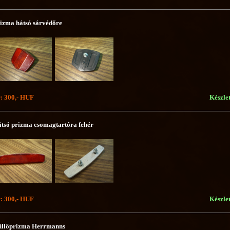
izma hátsó sárvédőre
: 300,- HUF
Készle
tsó prizma csomagtartóra fehér
: 300,- HUF
Készle
llőprizma Herrmanns