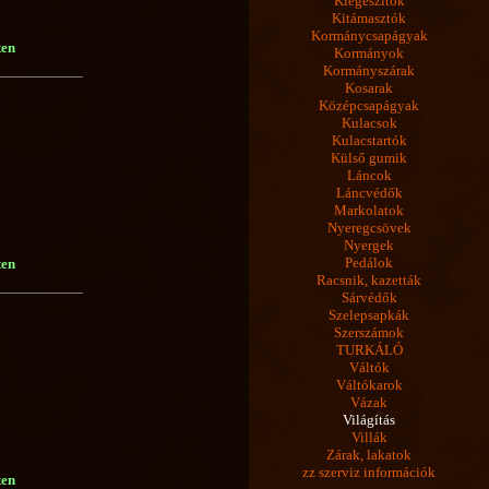
Kiegészítők
Kitámasztók
Kormánycsapágyak
ten
Kormányok
Kormányszárak
Kosarak
Középcsapágyak
Kulacsok
Kulacstartók
Külső gumik
Láncok
Láncvédők
Markolatok
Nyeregcsövek
Nyergek
Pedálok
ten
Racsnik, kazetták
Sárvédők
Szelepsapkák
Szerszámok
TURKÁLÓ
Váltók
Váltókarok
Vázak
Világítás
Villák
Zárak, lakatok
zz szerviz információk
ten