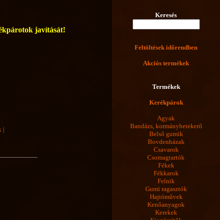
Keresés
rékpárotok javítását!
Feltöltések időrendben
Akciós termékek
Termékek
Kerékpárok
Agyak
Bandázs, kormánybetekerő
k
|
Belső gumik
Bovdenházak
Csavarok
Csomagtartók
Fékek
Fékkarok
Felnik
Gumi ragasztók
Hajtóművek
Kenőanyagok
Kerekek