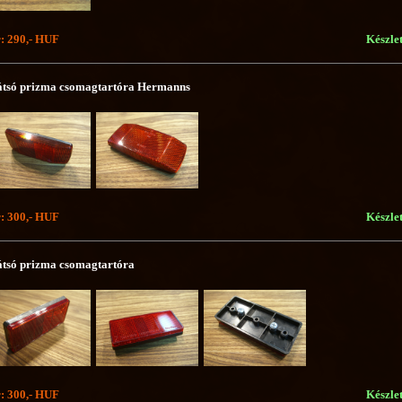
: 290,- HUF
Készle
tsó prizma csomagtartóra Hermanns
: 300,- HUF
Készle
tsó prizma csomagtartóra
: 300,- HUF
Készle