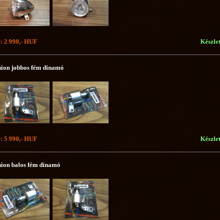
: 2 990,- HUF
Készle
ion jobbos fém dinamó
: 5 990,- HUF
Készle
ion balos fém dinamó