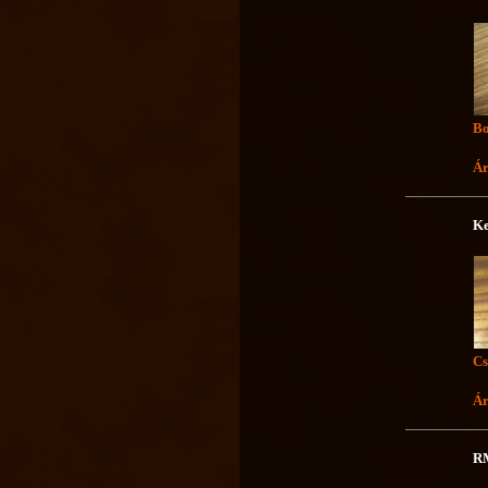
Bo
Ár
Ke
Cs
Ár
RM