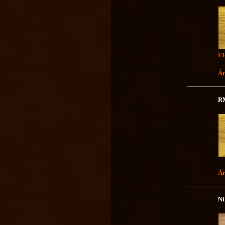
El
Ár
RM
Ár
Ni