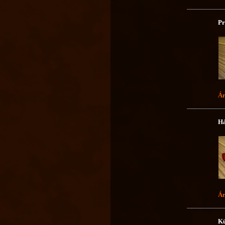
Pr
Ár
Há
Ár
Kü