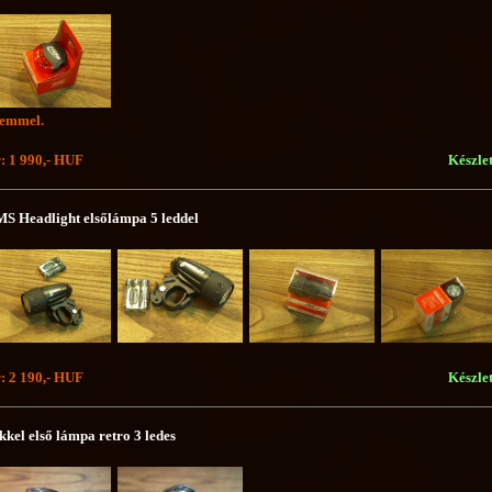
emmel.
: 1 990,- HUF
Készle
S Headlight elsőlámpa 5 leddel
: 2 190,- HUF
Készle
kkel első lámpa retro 3 ledes