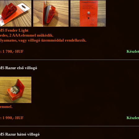
S Fender Light
ledes, 2 AAA elemmel működik.
lyamatos, vagy villogó üzemmóddal rendelkezik.
: 1 790,- HUF
Készle
S Razur első villogó
emmel.
: 1 990,- HUF
Készle
S Razur hátsó villogó