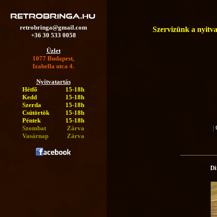
retrobringa@gmail.com
Szervizünk a nyitva 
+36 30 533 0058
Üzlet
1077 Budapest,
Izabella utca 4.
Nyitvatartás
Hétfő
15-18h
Kedd
15-18h
Szerda
15-18h
Csütörtök
15-18h
Péntek
15-18h
|
Szombat
Zárva
Vasárnap
Zárva
Di