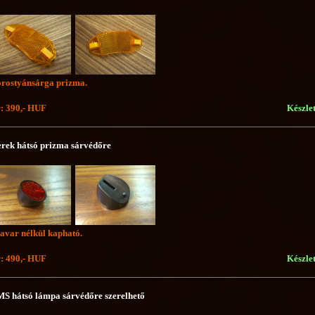
rostyánsárga prizma.
: 390,- HUF
Készle
rek hátsó prizma sárvédőre
avar nélkül kapható.
: 490,- HUF
Készle
S hátsó lámpa sárvédőre szerelhető