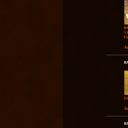
RM
3 
Fo
Ár
RM
El
Ár
RM