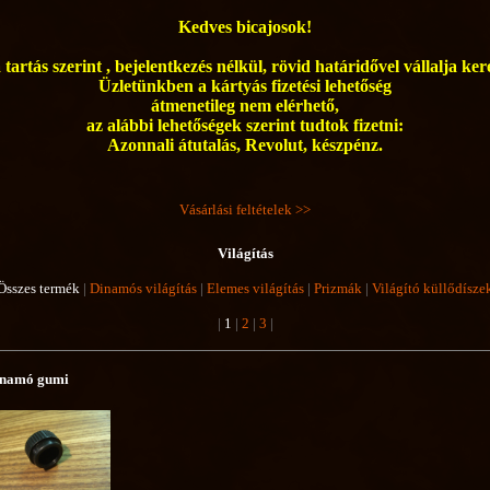
Kedves bicajosok!
tartás szerint , bejelentkezés nélkül, rövid határidővel vállalja ke
Üzletünkben a kártyás fizetési lehetőség
átmenetileg nem elérhető,
az alábbi lehetőségek szerint tudtok fizetni:
Azonnali átutalás, Revolut, készpénz.
Vásárlási feltételek >>
Világítás
Összes termék
|
Dinamós világítás
|
Elemes világítás
|
Prizmák
|
Világító küllődísze
|
1
|
2
|
3
|
namó gumi