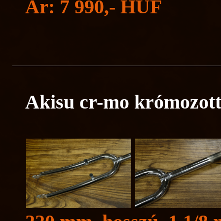
Ár: 7 990,- HUF
Akisu cr-mo krómozott 