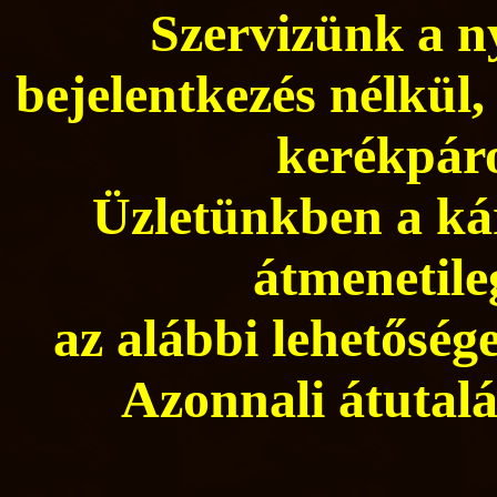
Szervizünk a ny
bejelentkezés nélkül,
kerékpáro
Üzletünkben a kár
átmenetile
az alábbi lehetősége
Azonnali átutalá