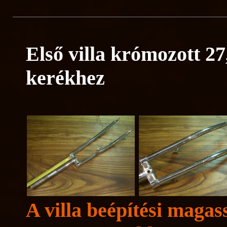
Első villa krómozott 27
kerékhez
A villa beépítési magas